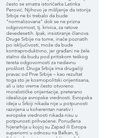
često se smatra istoričarka Latinka
Perović. Njihovo je mišljenje da istorija
Srbije ne bi trebalo da bude
"normalizovana" dok se ne prizna
odgovornost, tj. krivica, za ratove
devedesetih. Ipak, insistiranje članova
Druge Srbije na tome, inače poznatih
po isključivosti, može da bude
kontraproduktivno, jer građani ne žele
stalno da budu pod pritiskom teškog
tereta odgovornosti za nedavnu
prošlost. Druga Srbija ima drugačiji
pravac od Prve Srbije – kao rezultat
toga sto je kosmopolitski orijentisana,
ali u isto vreme često otvoreno
moralističke orijentacije, preterano
idealizuje evropske vrednosti. Evropska
ideja u Srbiji nikada nije u potpunosti
razvijena u koherentan narativ i
evropske vrednosti nikada nisu u
potpunosti prihvaćene. Ponuđena
hijerarhija u kojoj su Zapad ili Evropa
superiorni u odnosu na Balkan, tj.