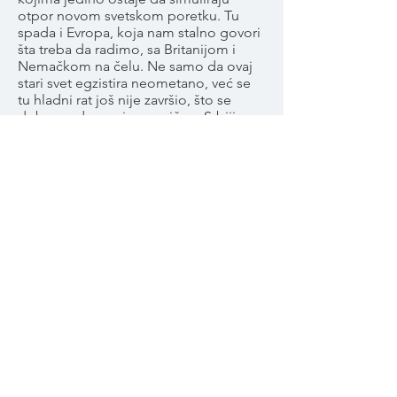
otpor novom svetskom poretku. Tu
spada i Evropa, koja nam stalno govori
šta treba da radimo, sa Britanijom i
Nemačkom na čelu. Ne samo da ovaj
stari svet egzistira neometano, već se
tu hladni rat još nije završio, što se
dobro nadovezuje na priču o Srbiji
između Zapada i Istoka. Evropa se
predstavlja kao da stalno želi da naudi
Srbiji. Srpska istorija, po shvatanju Prve
Srbije, priča je o narodu-žrtvi, kojoj
ostaju verni građani koji zastupaju
nacionalističku i monarhističku opciju,
sa jakom podrškom u dijaspori i
ruralnim krajevima. Savremeni Srbi su
bili poverovali da su nevine žrtve
istorije kada su, u stvari, bili njeni
aktivni učesnici. Prvosrbijanski narativ je
bio opšte prihvaćen tokom
devedesetih: stalno podsećanje na
davnu srpsku prošlost, radikalizacija
argumenata o patriotizmu,
pravoslavnoj veri i samo jedan