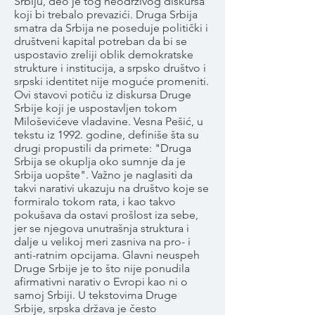
Srbiju, deo je tog neodrživog diskursa
koji bi trebalo prevazići. Druga Srbija
smatra da Srbija ne poseduje politički i
društveni kapital potreban da bi se
uspostavio zreliji oblik demokratske
strukture i institucija, a srpsko društvo i
srpski identitet nije moguće promeniti.
Ovi stavovi potiču iz diskursa Druge
Srbije koji je uspostavljen tokom
Miloševićeve vladavine. Vesna Pešić, u
tekstu iz 1992. godine, definiše šta su
drugi propustili da primete: "Druga
Srbija se okuplja oko sumnje da je
Srbija uopšte". Važno je naglasiti da
takvi narativi ukazuju na društvo koje se
formiralo tokom rata, i kao takvo
pokušava da ostavi prošlost iza sebe,
jer se njegova unutrašnja struktura i
dalje u velikoj meri zasniva na pro- i
anti-ratnim opcijama. Glavni neuspeh
Druge Srbije je to što nije ponudila
afirmativni narativ o Evropi kao ni o
samoj Srbiji. U tekstovima Druge
Srbije, srpska država je često