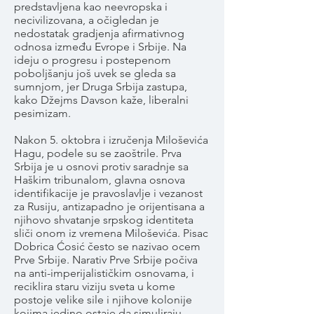
predstavljena kao neevropska i
necivilizovana, a očigledan je
nedostatak gradjenja afirmativnog
odnosa između Evrope i Srbije. Na
ideju o progresu i postepenom
poboljšanju još uvek se gleda sa
sumnjom, jer Druga Srbija zastupa,
kako Džejms Davson kaže, liberalni
pesimizam.
Nakon 5. oktobra i izručenja Miloševića
Hagu, podele su se zaoštrile. Prva
Srbija je u osnovi protiv saradnje sa
Haškim tribunalom, glavna osnova
identifikacije je pravoslavlje i vezanost
za Rusiju, antizapadno je orijentisana a
njihovo shvatanje srpskog identiteta
sliči onom iz vremena Miloševića. Pisac
Dobrica Ćosić često se nazivao ocem
Prve Srbije. Narativ Prve Srbije počiva
na anti-imperijalističkim osnovama, i
reciklira staru viziju sveta u kome
postoje velike sile i njihove kolonije
kojima jedino ostaje da simuliraju