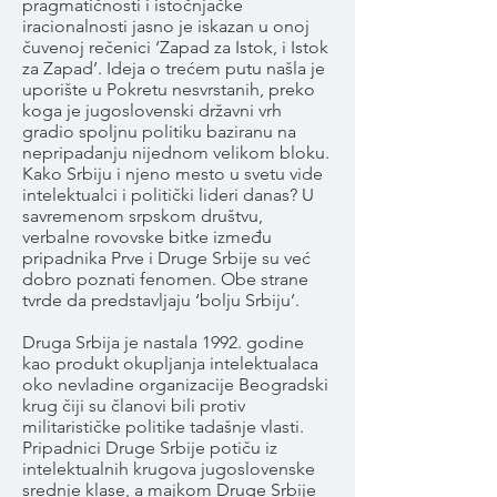
pragmatičnosti i istočnjačke
iracionalnosti jasno je iskazan u onoj
čuvenoj rečenici ‘Zapad za Istok, i Istok
za Zapad’. Ideja o trećem putu našla je
uporište u Pokretu nesvrstanih, preko
koga je jugoslovenski državni vrh
gradio spoljnu politiku baziranu na
nepripadanju nijednom velikom bloku.
Kako Srbiju i njeno mesto u svetu vide
intelektualci i politički lideri danas? U
savremenom srpskom društvu,
verbalne rovovske bitke između
pripadnika Prve i Druge Srbije su već
dobro poznati fenomen. Obe strane
tvrde da predstavljaju ‘bolju Srbiju’.
Druga Srbija je nastala 1992. godine
kao produkt okupljanja intelektualaca
oko nevladine organizacije Beogradski
krug čiji su članovi bili protiv
militarističke politike tadašnje vlasti.
Pripadnici Druge Srbije potiču iz
intelektualnih krugova jugoslovenske
srednje klase, a majkom Druge Srbije