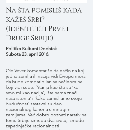
Na šta pomisliš kada
kažeš Srbi?
(Identiteti Prve i
Druge Srbije)
Politika Kulturni Dodatak
Subota 23. april 2016.
Ole Vever komentariše da način na koji
jedna zemlja ili nacija vidi Evropu mora
da bude kompatibilan sa načinom na
koji vidi sebe. Pitanja kao što su ‘ko
smo mi kao nacija’, ‘šta nama znači
naša istorija’ i ‘kako zamišljamo svoju
budućnost’ sastavni su deo
nacionalnog kanona u mnogim
zemljama. Već dobro poznati narativ na
temu Srbije između dva sveta, između
zapadnjačke racionalnosti i